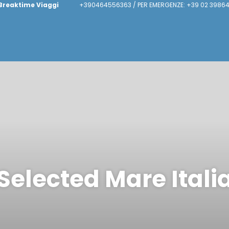
Breaktime Viaggi
+390464556363 / PER EMERGENZE: +39 02 39864
Selected Mare Itali