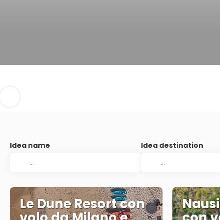
Idea name
Idea destination
Le Dune Resort con
Nausi
volo da Milano e
con v