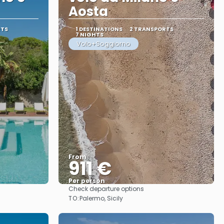
Aosta
RTS
1 DESTINATIONS
2 TRANSPORTS
7 NIGHTS
Volo+Soggiorno
From
911 €
Per person
Check departure options
See
TO:
Palermo, Sicily