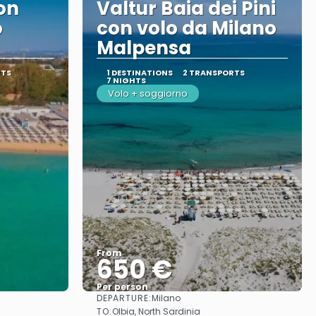
on
Valtur Baia dei Pini
o
con volo da Milano
Malpensa
RTS
1 DESTINATIONS
2 TRANSPORTS
7 NIGHTS
Volo + soggiorno
From
650 €
Per person
DEPARTURE:
Milano
See
TO:
Olbia, North Sardinia