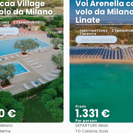
caa Village
Voi Arenella c
olo da Milano
volo da Milan
Linate
TIONS
2 TRANSPORTS
ggiorno
1 DESTINATIONS
2 TRANSPO
7 NIGHTS
Volo+Soggiorno
From
0 €
1.331 €
Per person
:
DEPARTURE:
Milano
Milan
See
See
TO:
 terme
Catania, Sicily