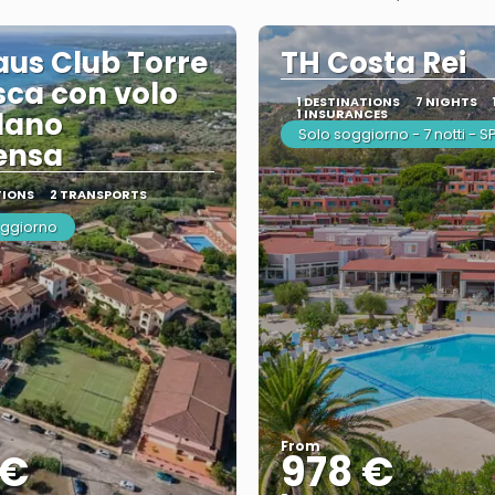
aus Club Torre
TH Costa Rei
ca con volo
1 DESTINATIONS
7 NIGHTS
lano
1 INSURANCES
Solo soggiorno - 7 notti - 
ensa
TIONS
2 TRANSPORTS
oggiorno
From
 €
978 €