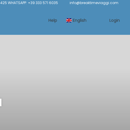
425 WHATSAPP: +39 333 571 6035
info@breaktimeviaggi.com
Help
English
Login
a