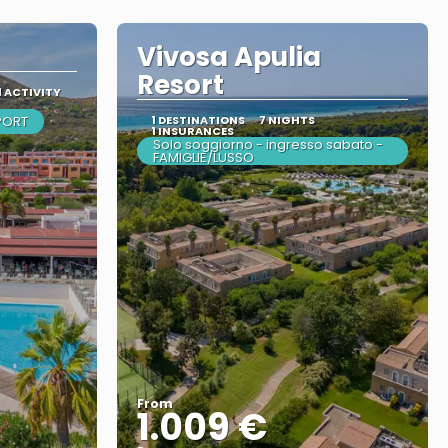
Vivosa Apulia
Resort
1 ACTIVITY
SPORT
1 DESTINATIONS
7 NIGHTS
1 INSURANCES
Solo soggiorno - ingresso sabato -
FAMIGLIE/LUSSO
From
1.009 €