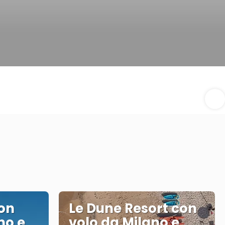
con
Le Dune Resort con
mo e
volo da Milano e