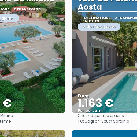
Aosta
TIONS
2 TRANSPORTS
ggiorno
1 DESTINATIONS
2 TRANSPO
7 NIGHTS
Volo+Soggiorno
From
4 €
1.163 €
Per person
:
Milano
Check departure options
See
See
TO:
 terme
Cagliari, South Sardinia