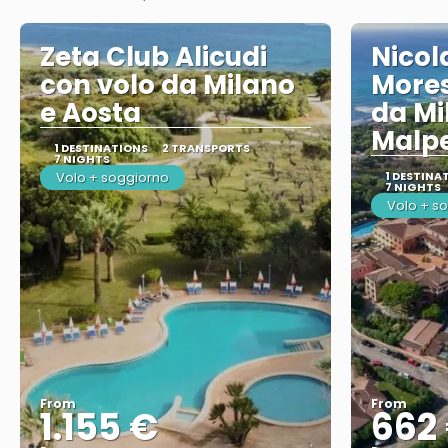
Zeta Club Alicudi
Nicol
con volo da Milano
Mores
e Aosta
da Mi
Malp
1 DESTINATIONS
2 TRANSPORTS
7 NIGHTS
Volo + soggiorno
1 DESTINA
7 NIGHTS
Volo + s
From
From
1.155 €
662