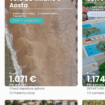
Aosta
1 DESTINA
7 NIGHTS
1 DESTINATIONS
2 TRANSPORTS
Volo+So
7 NIGHTS
Volo + soggiorno
From
From
1.071 €
1.17
Per person
Per person
DEPARTURE
Check departure options
See
TO:
TO:
Palermo, Sicily
Lamezia