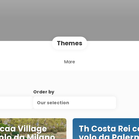
Themes
Mare
Order by
Our selection
caa Village
Th Costa Rei 
olo da Milano
volo da Paler