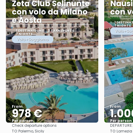
Zeta Club Selinunte
Nausi
con volo da Milano
con v
e Aosta
1 DESTINA
7 NIGHTS
1 DESTINATIONS
2 TRANSPORTS
Volo+So
7 NIGHTS
Volo+Soggiorno
From
From
978 €
1.00
Per person
Per person
DEPARTURE
Check departure options
See
TO:
TO:
Palermo, Sicily
Lamezia