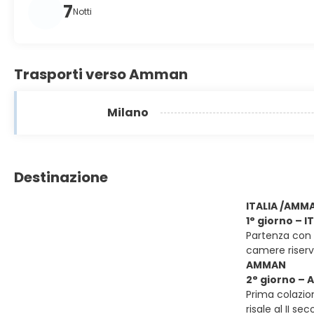
7
Notti
Trasporti verso Amman
Milano
Destinazione
ITALIA /AMM
1° giorno – 
Partenza con v
camere riser
AMMAN
2° giorno – 
Prima colazion
risale al II s