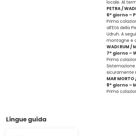
locale. Al ter
PETRA / WAD
6° giorno – 
Prima colazion
all’Età della 
Udruh. A segui
montagne e d
WADI RUM /
7° giorno –
Prima colazion
Sistemazione 
sicuramente 
MAR MORTO /
8° giorno – 
Prima colazion
Lingue guida