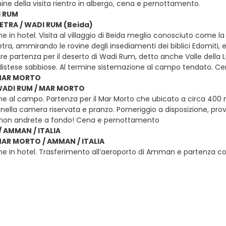
mine della visita rientro in albergo, cena e pernottamento.
I RUM
PETRA / WADI RUM (Beida)
e in hotel. Visita al villaggio di Beida meglio conosciuto come la
Pietra, ammirando le rovine degli insediamenti dei biblici Edomiti, 
re partenza per il deserto di Wadi Rum, detto anche Valle della 
istese sabbiose. Al termine sistemazione al campo tendato. C
 MAR MORTO
 WADI RUM / MAR MORTO
e al campo. Partenza per il Mar Morto che ubicato a circa 400 metr
nella camera riservata e pranzo. Pomeriggio a disposizione, pro
non andrete a fondo! Cena e pernottamento
 AMMAN / ITALIA
MAR MORTO / AMMAN / ITALIA
e in hotel. Trasferimento all’aeroporto di Amman e partenza con vo