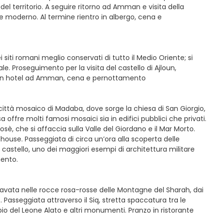
el territorio. A seguire ritorno ad Amman e visita della
e moderno. Al termine rientro in albergo, cena e
 siti romani meglio conservati di tutto il Medio Oriente; si
le. Proseguimento per la visita del castello di Ajloun,
ro in hotel ad Amman, cena e pernottamento
a città mosaico di Madaba, dove sorge la chiesa di San Giorgio,
 offre molti famosi mosaici sia in edifici pubblici che privati.
osè, che si affaccia sulla Valle del Giordano e il Mar Morto.
house. Passeggiata di circa un’ora alla scoperta delle
el castello, uno dei maggiori esempi di architettura militare
mento.
 scavata nelle rocce rosa-rosse delle Montagne del Sharah, dai
 Passeggiata attraverso il Siq, stretta spaccatura tra le
io del Leone Alato e altri monumenti. Pranzo in ristorante