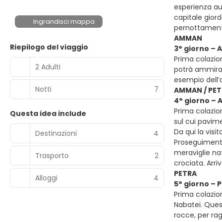
esperienza aut
capitale gior
Ingrandisci mappa
pernottamen
AMMAN
Riepilogo del viaggio
3° giorno – 
Prima colazion
2 Adulti
potrà ammirare
esempio dell’
Notti
7
AMMAN / PE
4° giorno –
Prima colazion
Questa idea include
sul cui pavime
Da qui la visi
Destinazioni
4
Proseguimento
meraviglie nat
Trasporto
2
crociata. Arr
PETRA
Alloggi
4
5° giorno – 
Prima colazion
Nabatei. Quest
rocce, per rag