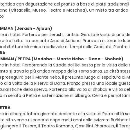
entica con degustazione del pranzo a base di piatti tradizionali d
dana (Cittadella, Museo, Teatro e Moschea), un misto tra antico 
to
AMMAN (Jerash - Ajloun)
e in hotel. Partenza per Jerash, l'antica Gerasa e visita di uno dei
 tra l'altro l'imponente Arco di Adriano. Pranzo in ristorante loca
architettura islamica medievale ai tempi delle Crociate. Rient
TRA
 AMMAN / PETRA (Madaba – Monte Nebo – Dana - Shobak)
e in hotel. Percorrendo la Strada dei Re, sosta per la visita dell
nto si trova la più antica mappa della Terra Santa. La città stessa
ta proseguirà per il Monte Nebo, il presunto luogo di sepoltura di M
 alla volta della Riserva di Dana. Pranzo presso una locale guest
uralistiche della riserva. Partenza alla volta di Shobak e visita d
ivo in serata a Petra e sistemazione in albergo. Cena e pernotta
PETRA
e in albergo. Intera giornata dedicate alla visita di Petra città
o sito venne riscoperto dopo molti anni dallo svizzero Burkhardt.
giungere il Tesoro, il Teatro Romano, Qasr Bint Pharaoun, il Temp