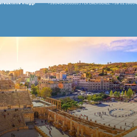
Breaktime Viaggi
+390464556363 / PER EMERGENZE: +39 02 39864