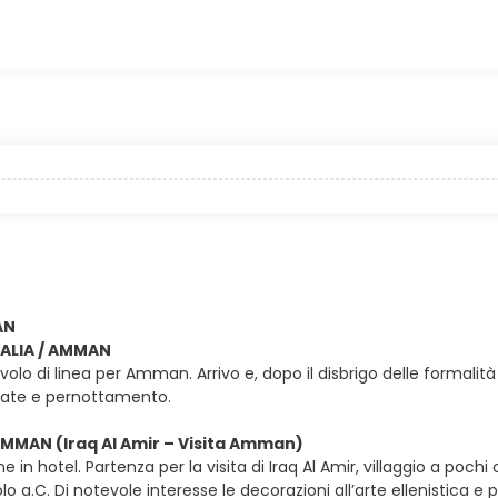
AN
ITALIA / AMMAN
olo di linea per Amman. Arrivo e, dopo il disbrigo delle formalit
vate e pernottamento.
AMMAN (Iraq Al Amir – Visita Amman)
e in hotel. Partenza per la visita di Iraq Al Amir, villaggio a pochi 
ecolo a.C. Di notevole interesse le decorazioni all’arte ellenistica