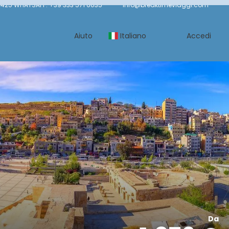
425 WHATSAPP: +39 333 571 6035
info@breaktimeviaggi.com
Aiuto
Italiano
Accedi
Da