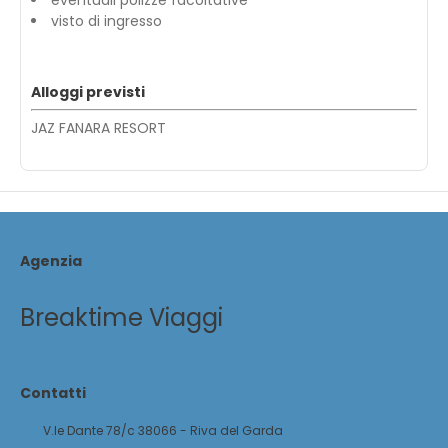
eventuali polizze facoltative
visto di ingresso
Alloggi previsti
JAZ FANARA RESORT
Agenzia
Breaktime Viaggi
Contatti
V.le Dante 78/c 38066 - Riva del Garda