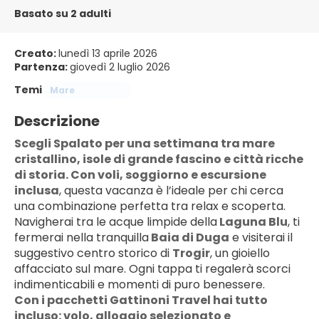
Basato su 2 adulti
Creato:
lunedì 13 aprile 2026
Partenza:
giovedì 2 luglio 2026
Temi
Mare
Descrizione
Scegli Spalato per una settimana tra mare 
cristallino, isole di grande fascino e città ricche 
di storia. Con voli, soggiorno e escursione 
inclusa
, questa vacanza è l’ideale per chi cerca 
una combinazione perfetta tra relax e scoperta.
Navigherai tra le acque limpide della
 Laguna Blu
, ti 
fermerai nella tranquilla
 Baia di Duga
 e visiterai il 
suggestivo centro storico di 
Trogir
, un gioiello 
affacciato sul mare. Ogni tappa ti regalerà scorci 
indimenticabili e momenti di puro benessere.
Con i pacchetti Gattinoni Travel hai tutto 
incluso: volo, alloggio selezionato e 