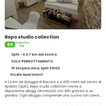
Bepo studio collection
Superbo
9,6
104
Split - A 2,7 km dal centro
SOLO PERNOTTAMENTO
15 Senjska ulica, Split 21000
Studio Apartment
A 1,4 km da Spiaggia di Bacvice e a 400 metri dal centro di
Spalato (Split), Bepo studio collection mette a
disposizione alloggi climatizzati con WiFi gratuito e un
giardino. Ogni alloggio comprende una cucina con utensili
e tavolo da pranzo, una TV a schermo piatto con canali
via cavo e un bagno privato dotato di doccia, set di