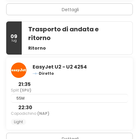
Dettagli
Trasporto di andata e
09
ritorno
lug
Ritorno
EasyJet U2 - U2 4254
Diretto
21:35
Split
(SPU)
55M
22:30
Capodichino
(NAP)
Light