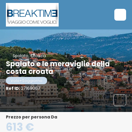
Spalato, Croazia
Spalato e le meraviglie della
costa croata
Volo+Soggiorno
Ref ID:
27169067
Prezzo per persona Da
613 €