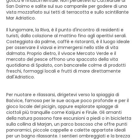
gotica e rinascimentale. Non perdetevi la Cattedrale di
San Doimo e salite sul suo campanile per godere di una
vista mozzafiato sui tetti di terracotta e sullo scintillante
Mar Adriatico.
Il lungomare, la Riva, è il punto d'incontro di residenti e
turisti, dalla colazione al mattino fino agli aperitivi serali.
Costeggiata da palme, caffè e ristoranti, è il luogo ideale
per osservare il viavai e immergersi nello stile di vita
dalmata. Proprio dietro, il vivace Mercato Verde e il
mercato del pesce offrono uno spaccato della vita
quotidiana di Spalato, con bancarelle colme di prodotti
freschi, formaggi locali e frutti di mare direttamente
dall'Adriatico.
Per nuotare e rilassarsi, dirigetevi verso la spiaggia di
Bačvice, famosa per le sue acque poco profonde e per il
gioco locale del picigin, oppure esplorate spiagge di
ciottoli più tranquille come Kašjuni e Firule. Gli amanti
della natura possono fare escursioni a piedi o in bicicletta
sulla collina di Marjan, un parco boscoso che offre punti
panoramici, piccole cappelle e calette appartate ideali
per un bagno rilassante. I sentieri ombreggiati e la brezza