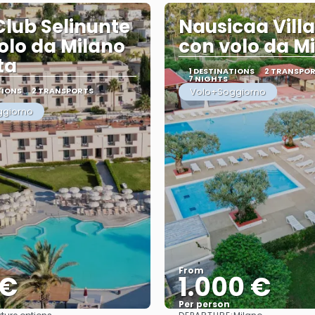
Club Selinunte
Nausicaa Vill
olo da Milano
con volo da M
ta
1 DESTINATIONS
2 TRANSPO
7 NIGHTS
TIONS
2 TRANSPORTS
Volo+Soggiorno
ggiorno
From
 €
1.000 €
Per person