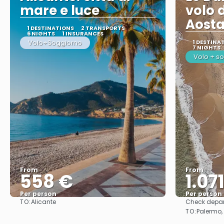
mare e luce
volo 
Aost
1 DESTINATIONS
2 TRANSPORTS
6 NIGHTS
1 INSURANCES
Volo+Soggiorno
1 DESTINA
7 NIGHTS
Volo + s
From
From
558 €
1.07
Per person
Per person
TO:
Alicante
Check depar
See
TO:
Palermo, 