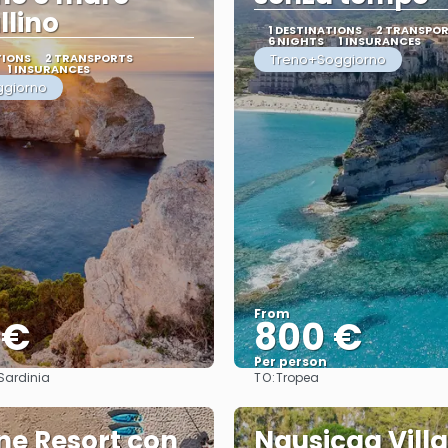
llino
1 DESTINATIONS
2 TRANSPO
6 NIGHTS
1 INSURANCES
TIONS
2 TRANSPORTS
Treno+Soggiorno
1 INSURANCES
ggiorno
From
 €
800 €
Per person
TO:
 Sardinia
Tropea
See
See
ne Resort con
Nausicaa Vill