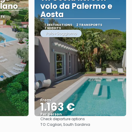
ilano
volo da Palermo e
Aosta
RTS
1 DESTINATIONS
2 TRANSPORTS
7 NIGHTS
Volo+Soggiorno
From
1.163 €
Per person
Check departure options
See
TO:
Cagliari, South Sardinia