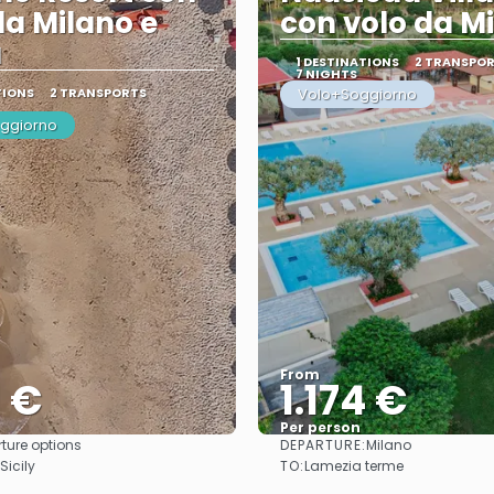
da Milano e
con volo da M
a
1 DESTINATIONS
2 TRANSPO
7 NIGHTS
TIONS
2 TRANSPORTS
Volo+Soggiorno
oggiorno
From
1 €
1.174 €
Per person
DEPARTURE:
ture options
Milano
See
See
TO:
Sicily
Lamezia terme