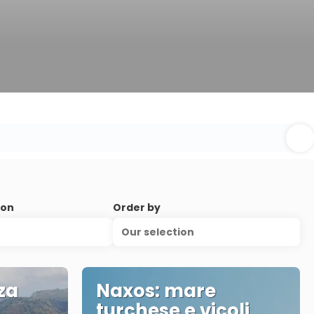
ion
Order by
Our selection
za
Naxos: mare
turchese e vicoli