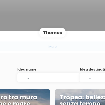
Themes
Mare
Idea name
Idea destinat
ro tra mura
Tropea: bellez
he e mare
senza tempo