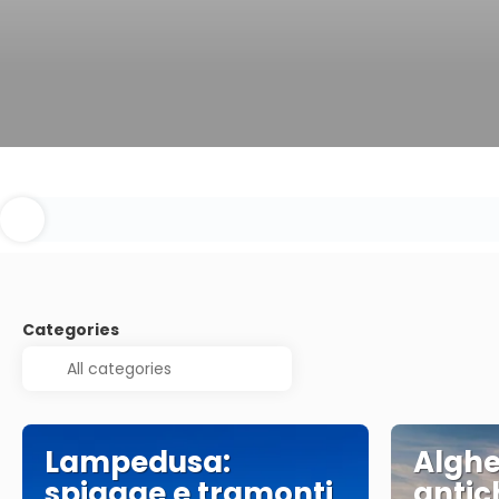
Categories
Lampedusa:
Alghe
spiagge e tramonti
antic