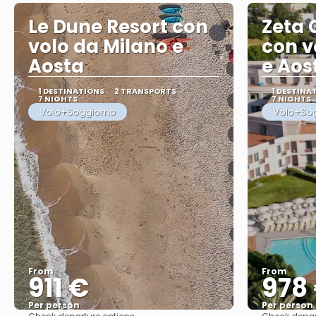
Le Dune Resort con
Zeta 
volo da Milano e
con v
Aosta
e Aos
1 DESTINATIONS
2 TRANSPORTS
1 DESTINA
7 NIGHTS
7 NIGHTS
Volo+Soggiorno
Volo+So
From
From
911 €
978
Per person
Per person