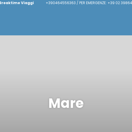
Breaktime Viaggi
+390464556363 / PER EMERGENZE: +39 02 39864
Mare