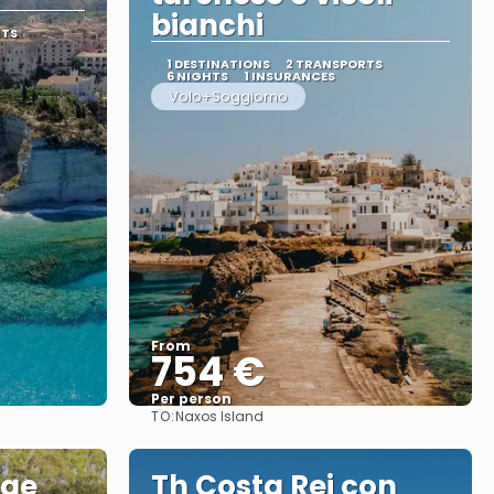
bianchi
RTS
1 DESTINATIONS
2 TRANSPORTS
6 NIGHTS
1 INSURANCES
Volo+Soggiorno
From
754 €
Per person
TO:
Naxos Island
See
age
Th Costa Rei con