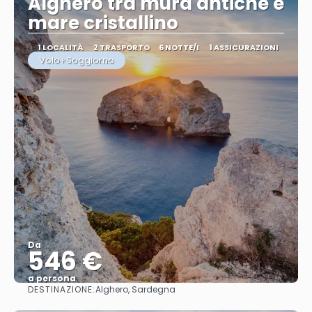
Alghero tra mura antiche e
mare cristallino
1 LOCALITÀ
2 TRASPORTO
6 NOTTE/I
1 ASSICURAZIONI
Volo+Soggiorno
Da
546 €
a persona
DESTINAZIONE:
Alghero, Sardegna
Vedere