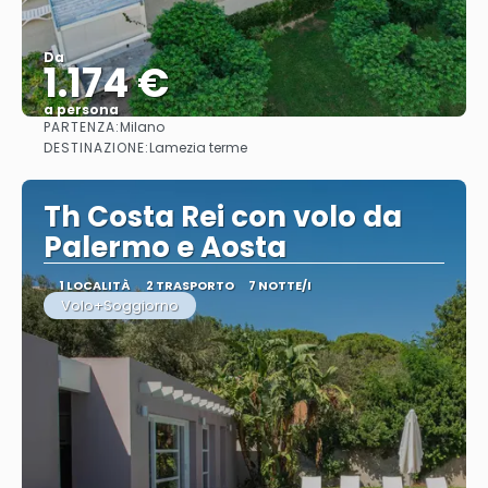
Da
1.174 €
a persona
PARTENZA:
Milano
Vedere
DESTINAZIONE:
Lamezia terme
Th Costa Rei con volo da
Palermo e Aosta
1 LOCALITÀ
2 TRASPORTO
7 NOTTE/I
Volo+Soggiorno