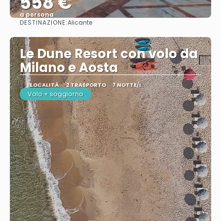
558 €
a persona
DESTINAZIONE:
Alicante
Vedere
Le Dune Resort con volo da
Milano e Aosta
1 LOCALITÀ
2 TRASPORTO
7 NOTTE/I
Volo + soggiorno