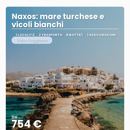
Vedere
Naxos: mare turchese e
vicoli bianchi
1 LOCALITÀ
2 TRASPORTO
6 NOTTE/I
1 ASSICURAZIONI
Volo+Soggiorno
Da
754 €