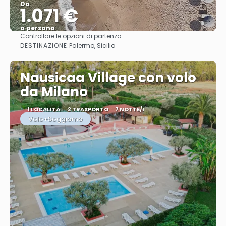
Da
1.071 €
a persona
Controllare le opzioni di partenza
Vedere
DESTINAZIONE:
Palermo, Sicilia
Nausicaa Village con volo
da Milano
1 LOCALITÀ
2 TRASPORTO
7 NOTTE/I
Volo+Soggiorno