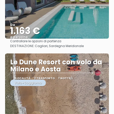
Da
1.163 €
a persona
Controllare le opzioni di partenza
Vedere
DESTINAZIONE:
Cagliari, Sardegna Meridionale
Le Dune Resort con volo da
Milano e Aosta
1 LOCALITÀ
2 TRASPORTO
7 NOTTE/I
Volo+Soggiorno