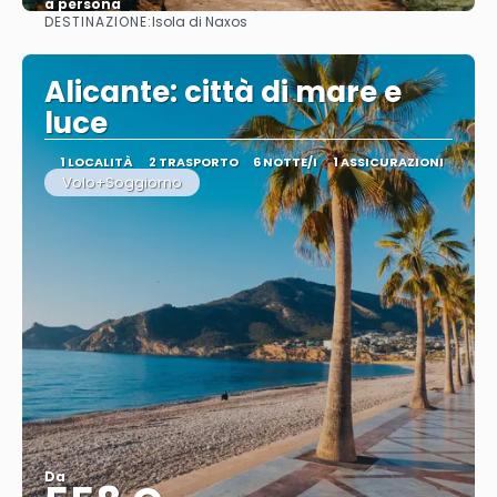
a persona
DESTINAZIONE:
Isola di Naxos
Vedere
Alicante: città di mare e
luce
1 LOCALITÀ
2 TRASPORTO
6 NOTTE/I
1 ASSICURAZIONI
Volo+Soggiorno
Da