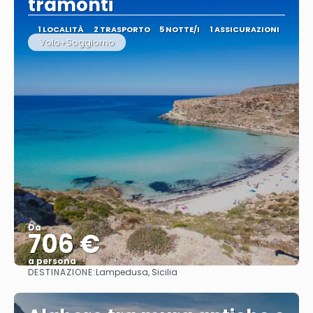
tramonti
1 LOCALITÀ
2 TRASPORTO
5 NOTTE/I
1 ASSICURAZIONI
Volo+Soggiorno
Da
706 €
a persona
DESTINAZIONE:
Lampedusa, Sicilia
Vedere