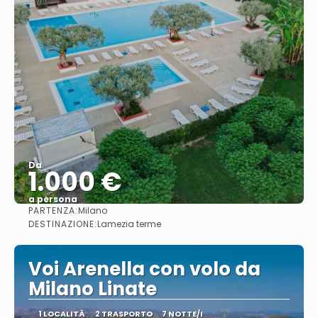
Da
1.000 €
a persona
PARTENZA:
Milano
Vedere
DESTINAZIONE:
Lamezia terme
Voi Arenella con volo da
Milano Linate
1 LOCALITÀ
2 TRASPORTO
7 NOTTE/I