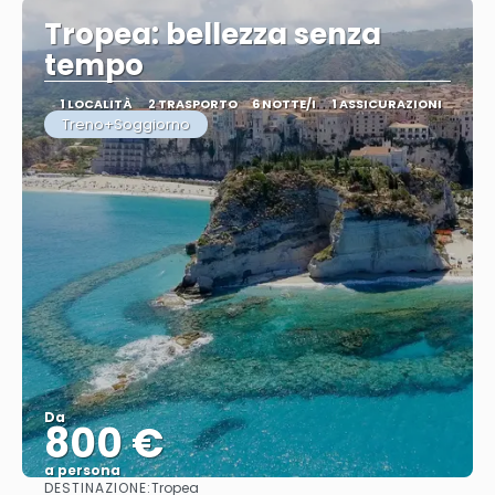
Tropea: bellezza senza
tempo
1 LOCALITÀ
2 TRASPORTO
6 NOTTE/I
1 ASSICURAZIONI
Treno+Soggiorno
Da
800 €
a persona
DESTINAZIONE:
Tropea