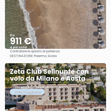
Da
911 €
a persona
Controllare le opzioni di partenza
Vedere
DESTINAZIONE:
Palermo, Sicilia
Zeta Club Selinunte con
volo da Milano e Aosta
1 LOCALITÀ
2 TRASPORTO
7 NOTTE/I
Volo+Soggiorno