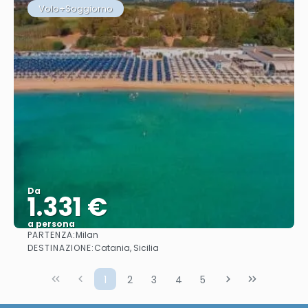
Volo+Soggiorno
Da
1.331 €
a persona
PARTENZA:
Milan
Vedere
DESTINAZIONE:
Catania, Sicilia
1
2
3
4
5