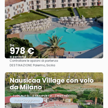
Da
978 €
a persona
Controllare le opzioni di partenza
Vedere
DESTINAZIONE:
Palermo, Sicilia
Nausicaa Village con volo
da Milano
1 LOCALITÀ
2 TRASPORTO
7 NOTTE/I
Volo+Soggiorno