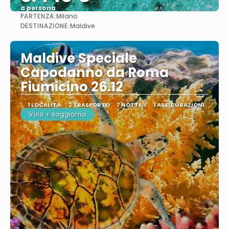
a persona
PARTENZA:
Milano
Vedere
DESTINAZIONE:
Maldive
Maldive Speciale
Capodanno da Roma
Fiumicino 26.12
1 LOCALITÀ
2 TRASPORTO
7 NOTTE/I
1 ASSICURAZIONI
Volo + soggiorno