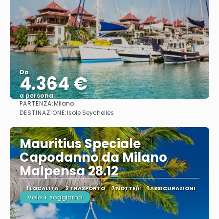
Da
4.364 €
a persona
PARTENZA:
Milano
Vedere
DESTINAZIONE:
Isole Seychelles
Mauritius Speciale
Capodanno da Milano
Malpensa 28.12
1 LOCALITÀ
2 TRASPORTO
7 NOTTE/I
1 ASSICURAZIONI
Volo + soggiorno