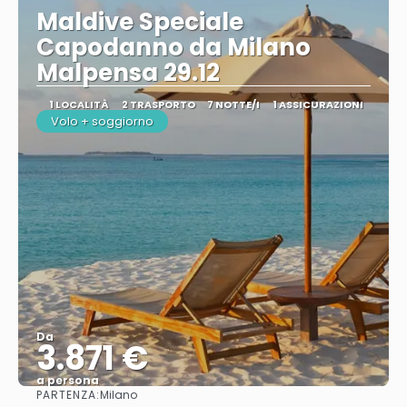
Maldive Speciale
Capodanno da Milano
Malpensa 29.12
1 LOCALITÀ
2 TRASPORTO
7 NOTTE/I
1 ASSICURAZIONI
Volo + soggiorno
Da
3.871 €
a persona
PARTENZA:
Milano
Vedere