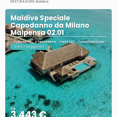
DESTINAZIONE:
Maldive
Maldive Speciale
Capodanno da Milano
Malpensa 02.01
1 LOCALITÀ
2 TRASPORTO
7 NOTTE/I
1 ASSICURAZIONI
Volo + soggiorno
Da
3.443 €