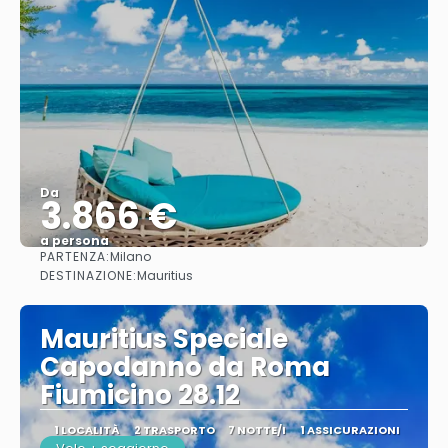
Da
3.866 €
a persona
PARTENZA:
Milano
Vedere
DESTINAZIONE:
Mauritius
Mauritius Speciale
Capodanno da Roma
Fiumicino 28.12
1 LOCALITÀ
2 TRASPORTO
7 NOTTE/I
1 ASSICURAZIONI