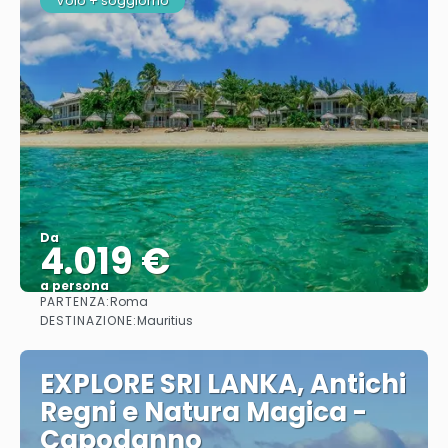
Volo + soggiorno
Da
4.019 €
a persona
PARTENZA:
Roma
Vedere
DESTINAZIONE:
Mauritius
EXPLORE SRI LANKA, Antichi
Regni e Natura Magica -
Capodanno