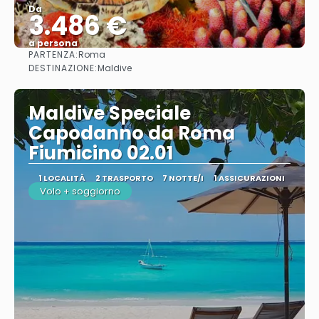
Da
3.486 €
a persona
PARTENZA:
Roma
Vedere
DESTINAZIONE:
Maldive
Maldive Speciale
Capodanno da Roma
Fiumicino 02.01
1 LOCALITÀ
2 TRASPORTO
7 NOTTE/I
1 ASSICURAZIONI
Volo + soggiorno