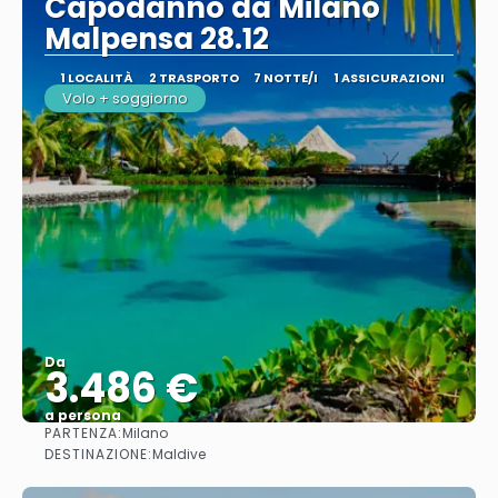
Capodanno da Milano
Malpensa 28.12
1 LOCALITÀ
2 TRASPORTO
7 NOTTE/I
1 ASSICURAZIONI
Volo + soggiorno
Da
3.486 €
a persona
PARTENZA:
Milano
Vedere
DESTINAZIONE:
Maldive