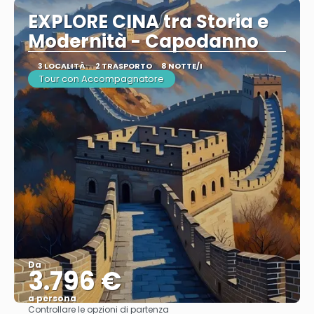
EXPLORE CINA tra Storia e
Modernità - Capodanno
3 LOCALITÀ
2 TRASPORTO
8 NOTTE/I
Tour con Accompagnatore
Da
3.796 €
a persona
Controllare le opzioni di partenza