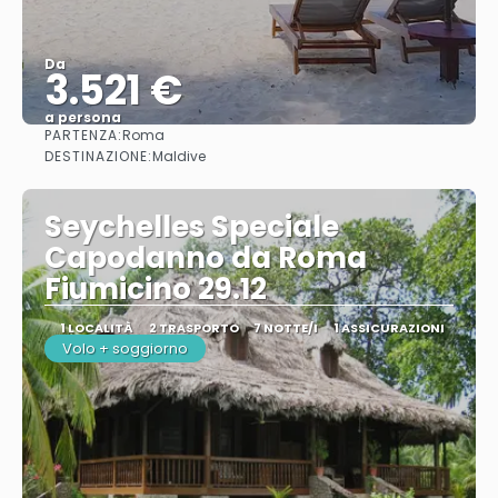
Da
3.521 €
a persona
PARTENZA:
Roma
Vedere
DESTINAZIONE:
Maldive
Seychelles Speciale
Capodanno da Roma
Fiumicino 29.12
1 LOCALITÀ
2 TRASPORTO
7 NOTTE/I
1 ASSICURAZIONI
Volo + soggiorno