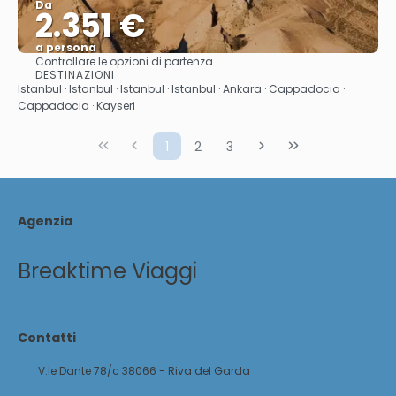
Da
2.351 €
a persona
Controllare le opzioni di partenza
Vedere
DESTINAZIONI
Istanbul · Istanbul · Istanbul · Istanbul · Ankara · Cappadocia ·
Cappadocia · Kayseri
1
2
3
Agenzia
Breaktime Viaggi
Contatti
V.le Dante 78/c 38066 - Riva del Garda