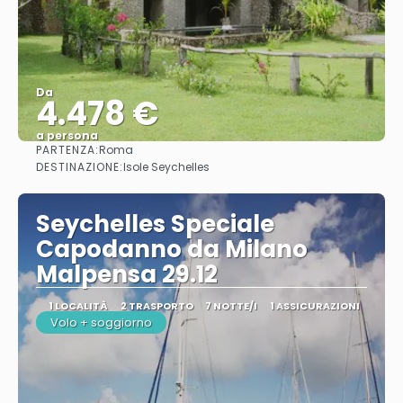
Da
4.478 €
a persona
PARTENZA:
Roma
Vedere
DESTINAZIONE:
Isole Seychelles
Seychelles Speciale
Capodanno da Milano
Malpensa 29.12
1 LOCALITÀ
2 TRASPORTO
7 NOTTE/I
1 ASSICURAZIONI
Volo + soggiorno