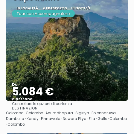
10 LOCALITÀ
4 TRASPORTO
10 NOTTE/I
Tour con Accompagnatore
Da
5.084 €
a persona
Controllare le opzioni di partenza
Vedere
DESTINAZIONI
Colombo · Colombo · Anuradhapura · Sigiriya · Polonnaruwa ·
Dambulla · Kandy · Pinnawala · Nuwara Eliya · Ella · Galle · Colombo
· Colombo