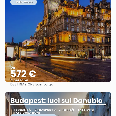
Halloween
Da
572 €
a persona
DESTINAZIONE:
Edimburgo
Vedere
Budapest: luci sul Danubio
1 LOCALITÀ
2 TRASPORTO
3 NOTTE/I
1 ATTIVITÀ
1 ASSICURAZIONI