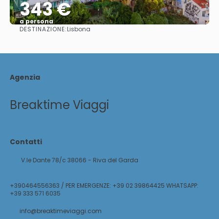
343 €
a persona
DESTINAZIONE:
Lisbona
Vedere
Agenzia
Breaktime Viaggi
Contatti
V.le Dante 78/c 38066 - Riva del Garda
+390464556363 / PER EMERGENZE: +39 02 39864425 WHATSAPP:
+39 333 571 6035
info@breaktimeviaggi.com