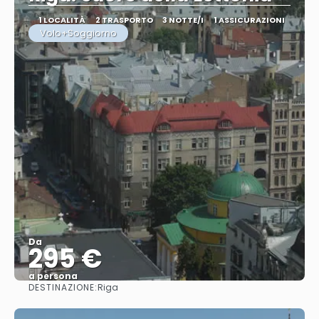
1 LOCALITÀ
2 TRASPORTO
3 NOTTE/I
1 ASSICURAZIONI
Volo+Soggiorno
Da
295 €
a persona
DESTINAZIONE:
Riga
Vedere