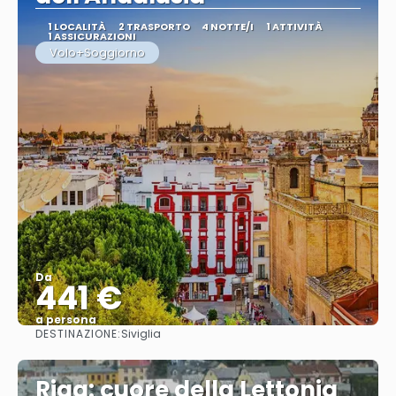
1 LOCALITÀ
2 TRASPORTO
4 NOTTE/I
1 ATTIVITÀ
1 ASSICURAZIONI
Volo+Soggiorno
Da
441 €
a persona
DESTINAZIONE:
Siviglia
Vedere
Riga: cuore della Lettonia