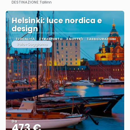
DESTINAZIONE:
Tallinn
Vedere
Helsinki: luce nordica e
design
1 LOCALITÀ
2 TRASPORTO
3 NOTTE/I
1 ASSICURAZIONI
Volo+Soggiorno
Da
473 €