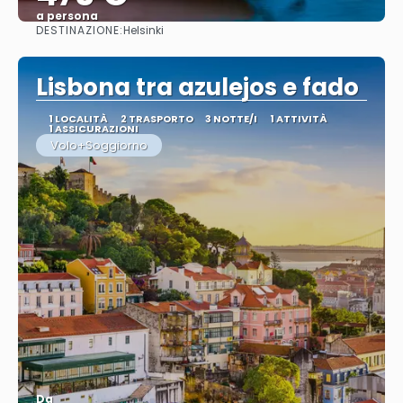
a persona
DESTINAZIONE:
Helsinki
Vedere
Lisbona tra azulejos e fado
1 LOCALITÀ
2 TRASPORTO
3 NOTTE/I
1 ATTIVITÀ
1 ASSICURAZIONI
Volo+Soggiorno
Da