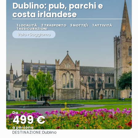
Dublino: pub, parchi e
costa irlandese
1 LOCALITÀ
2 TRASPORTO
3 NOTTE/I
1 ATTIVITÀ
1 ASSICURAZIONI
Volo+Soggiorno
Da
499 €
a persona
DESTINAZIONE:
Dublino
Vedere