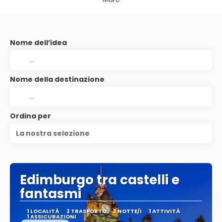
Nome dell’idea
Nome della destinazione
Ordina per
La nostra selezione
Edimburgo tra castelli e
fantasmi
1 LOCALITÀ
2 TRASPORTO
3 NOTTE/I
1 ATTIVITÀ
1 ASSICURAZIONI