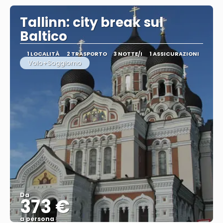
Tallinn: city break sul
Baltico
1 LOCALITÀ
2 TRASPORTO
3 NOTTE/I
1 ASSICURAZIONI
Volo+Soggiorno
Da
373 €
a persona